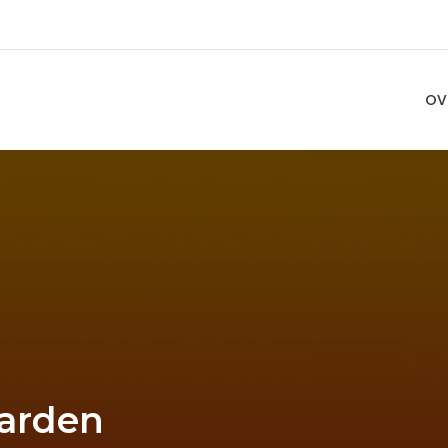
OV
arden